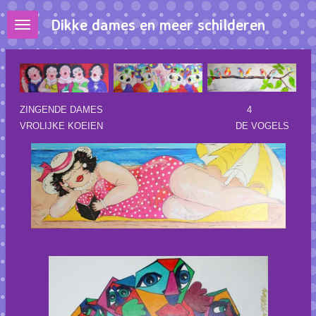
Ga
Dikke dames en meer schilderen
direct
naar
de
hoofdinhoud
ZINGENDE DAMES 4
VROLIJKE KOEIEN DE VOGELS