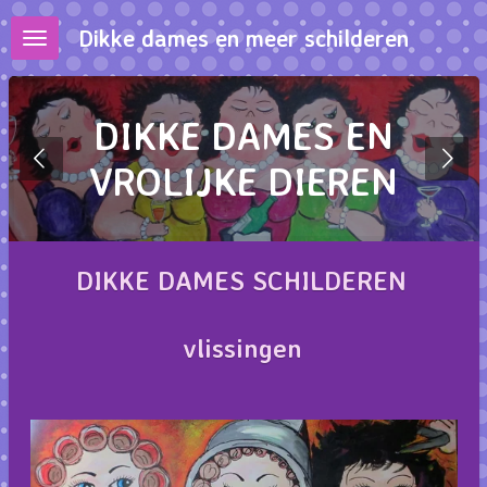
Ga
Dikke dames en meer schilderen
direct
naar
de
DIKKE DAMES EN
hoofdinhoud
VROLIJKE DIEREN
DIKKE DAMES SCHILDEREN
vlissingen